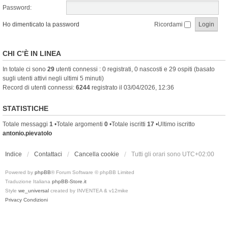
Password:
Ho dimenticato la password
Ricordami
CHI C’È IN LINEA
In totale ci sono
29
utenti connessi : 0 registrati, 0 nascosti e 29 ospiti (basato
sugli utenti attivi negli ultimi 5 minuti)
Record di utenti connessi:
6244
registrato il 03/04/2026, 12:36
STATISTICHE
Totale messaggi
1
•Totale argomenti
0
•Totale iscritti
17
•Ultimo iscritto
antonio.pievatolo
Indice
Contattaci
Cancella cookie
Tutti gli orari sono
UTC+02:00
Powered by
phpBB
® Forum Software © phpBB Limited
Traduzione Italiana
phpBB-Store.it
Style
we_universal
created by INVENTEA & v12mike
Privacy
Condizioni