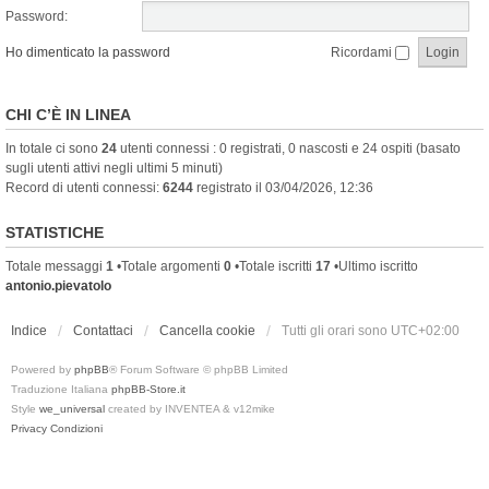
Password:
Ho dimenticato la password
Ricordami
CHI C’È IN LINEA
In totale ci sono
24
utenti connessi : 0 registrati, 0 nascosti e 24 ospiti (basato
sugli utenti attivi negli ultimi 5 minuti)
Record di utenti connessi:
6244
registrato il 03/04/2026, 12:36
STATISTICHE
Totale messaggi
1
•Totale argomenti
0
•Totale iscritti
17
•Ultimo iscritto
antonio.pievatolo
Indice
Contattaci
Cancella cookie
Tutti gli orari sono
UTC+02:00
Powered by
phpBB
® Forum Software © phpBB Limited
Traduzione Italiana
phpBB-Store.it
Style
we_universal
created by INVENTEA & v12mike
Privacy
Condizioni