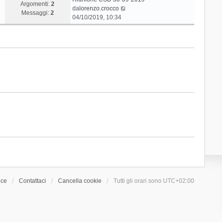
Argomenti:
2
V
da
lorenzo.crocco
Messaggi:
2
e
04/10/2019, 10:34
d
i
u
l
t
i
m
o
m
e
s
s
a
g
g
i
o
ice
Contattaci
Cancella cookie
Tutti gli orari sono
UTC+02:00