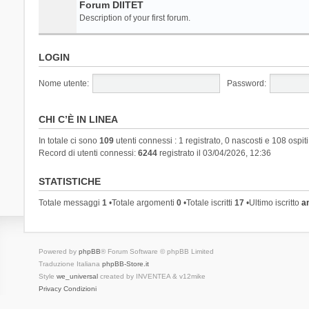
Forum DIITET
Description of your first forum.
LOGIN
Nome utente:
Password:
CHI C’È IN LINEA
In totale ci sono
109
utenti connessi : 1 registrato, 0 nascosti e 108 ospiti 
Record di utenti connessi:
6244
registrato il 03/04/2026, 12:36
STATISTICHE
Totale messaggi
1
•Totale argomenti
0
•Totale iscritti
17
•Ultimo iscritto
a
Powered by
phpBB
® Forum Software © phpBB Limited
Traduzione Italiana
phpBB-Store.it
Style
we_universal
created by INVENTEA & v12mike
Privacy
Condizioni