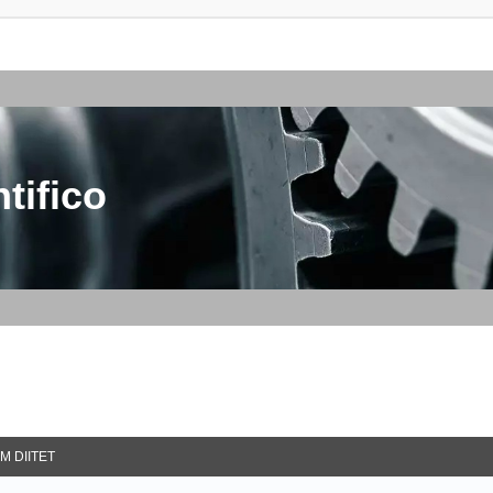
tifico
M DIITET