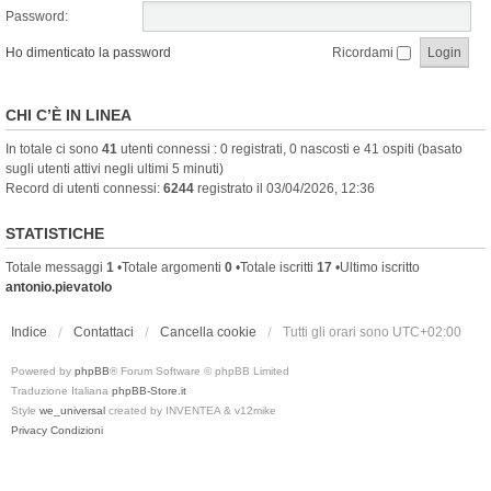
Password:
Ho dimenticato la password
Ricordami
CHI C’È IN LINEA
In totale ci sono
41
utenti connessi : 0 registrati, 0 nascosti e 41 ospiti (basato
sugli utenti attivi negli ultimi 5 minuti)
Record di utenti connessi:
6244
registrato il 03/04/2026, 12:36
STATISTICHE
Totale messaggi
1
•Totale argomenti
0
•Totale iscritti
17
•Ultimo iscritto
antonio.pievatolo
Indice
Contattaci
Cancella cookie
Tutti gli orari sono
UTC+02:00
Powered by
phpBB
® Forum Software © phpBB Limited
Traduzione Italiana
phpBB-Store.it
Style
we_universal
created by INVENTEA & v12mike
Privacy
Condizioni