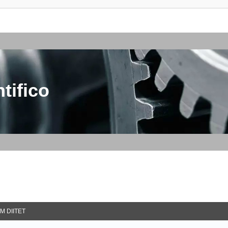
tifico
M DIITET