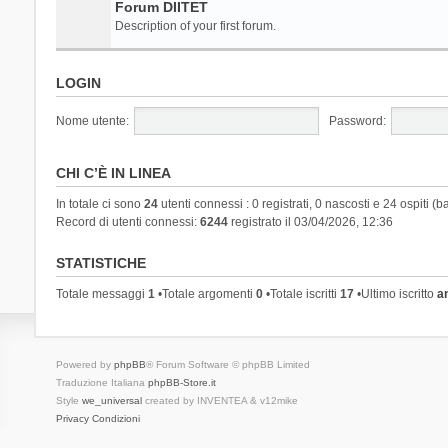
Forum DIITET
Description of your first forum.
LOGIN
Nome utente:
Password:
CHI C’È IN LINEA
In totale ci sono
24
utenti connessi : 0 registrati, 0 nascosti e 24 ospiti (ba
Record di utenti connessi:
6244
registrato il 03/04/2026, 12:36
STATISTICHE
Totale messaggi
1
•Totale argomenti
0
•Totale iscritti
17
•Ultimo iscritto
a
Powered by
phpBB
® Forum Software © phpBB Limited
Traduzione Italiana
phpBB-Store.it
Style
we_universal
created by INVENTEA & v12mike
Privacy
Condizioni