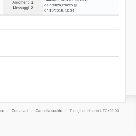
Argomenti:
2
V
da
lorenzo.crocco
Messaggi:
2
e
04/10/2019, 10:34
d
i
u
l
t
i
m
o
m
e
s
s
a
g
g
i
o
ice
Contattaci
Cancella cookie
Tutti gli orari sono
UTC+02:00