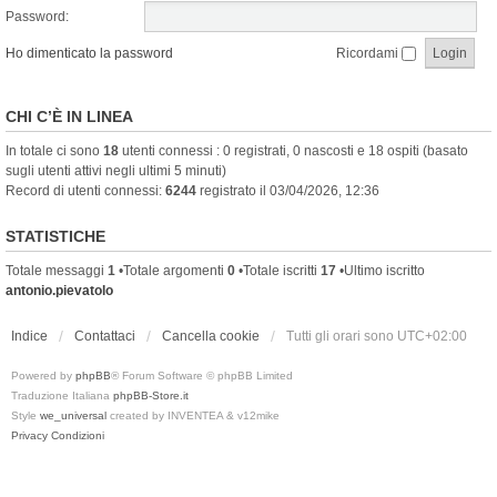
Password:
Ho dimenticato la password
Ricordami
CHI C’È IN LINEA
In totale ci sono
18
utenti connessi : 0 registrati, 0 nascosti e 18 ospiti (basato
sugli utenti attivi negli ultimi 5 minuti)
Record di utenti connessi:
6244
registrato il 03/04/2026, 12:36
STATISTICHE
Totale messaggi
1
•Totale argomenti
0
•Totale iscritti
17
•Ultimo iscritto
antonio.pievatolo
Indice
Contattaci
Cancella cookie
Tutti gli orari sono
UTC+02:00
Powered by
phpBB
® Forum Software © phpBB Limited
Traduzione Italiana
phpBB-Store.it
Style
we_universal
created by INVENTEA & v12mike
Privacy
Condizioni