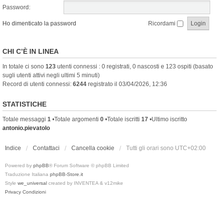
Password:
Ho dimenticato la password
Ricordami
CHI C’È IN LINEA
In totale ci sono
123
utenti connessi : 0 registrati, 0 nascosti e 123 ospiti (basato
sugli utenti attivi negli ultimi 5 minuti)
Record di utenti connessi:
6244
registrato il 03/04/2026, 12:36
STATISTICHE
Totale messaggi
1
•Totale argomenti
0
•Totale iscritti
17
•Ultimo iscritto
antonio.pievatolo
Indice
Contattaci
Cancella cookie
Tutti gli orari sono
UTC+02:00
Powered by
phpBB
® Forum Software © phpBB Limited
Traduzione Italiana
phpBB-Store.it
Style
we_universal
created by INVENTEA & v12mike
Privacy
Condizioni