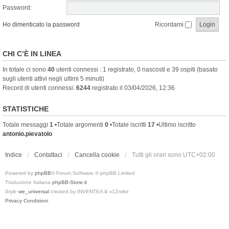
Password:
Ho dimenticato la password
Ricordami
CHI C’È IN LINEA
In totale ci sono
40
utenti connessi : 1 registrato, 0 nascosti e 39 ospiti (basato
sugli utenti attivi negli ultimi 5 minuti)
Record di utenti connessi:
6244
registrato il 03/04/2026, 12:36
STATISTICHE
Totale messaggi
1
•Totale argomenti
0
•Totale iscritti
17
•Ultimo iscritto
antonio.pievatolo
Indice
Contattaci
Cancella cookie
Tutti gli orari sono
UTC+02:00
Powered by
phpBB
® Forum Software © phpBB Limited
Traduzione Italiana
phpBB-Store.it
Style
we_universal
created by INVENTEA & v12mike
Privacy
Condizioni