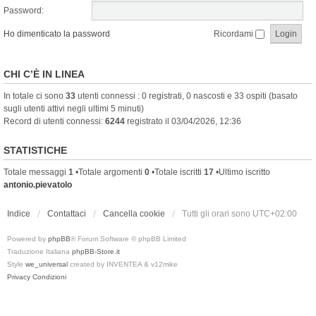
Password:
Ho dimenticato la password
Ricordami
CHI C’È IN LINEA
In totale ci sono
33
utenti connessi : 0 registrati, 0 nascosti e 33 ospiti (basato
sugli utenti attivi negli ultimi 5 minuti)
Record di utenti connessi:
6244
registrato il 03/04/2026, 12:36
STATISTICHE
Totale messaggi
1
•Totale argomenti
0
•Totale iscritti
17
•Ultimo iscritto
antonio.pievatolo
Indice
Contattaci
Cancella cookie
Tutti gli orari sono
UTC+02:00
Powered by
phpBB
® Forum Software © phpBB Limited
Traduzione Italiana
phpBB-Store.it
Style
we_universal
created by INVENTEA & v12mike
Privacy
Condizioni