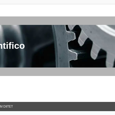
tifico
M DIITET