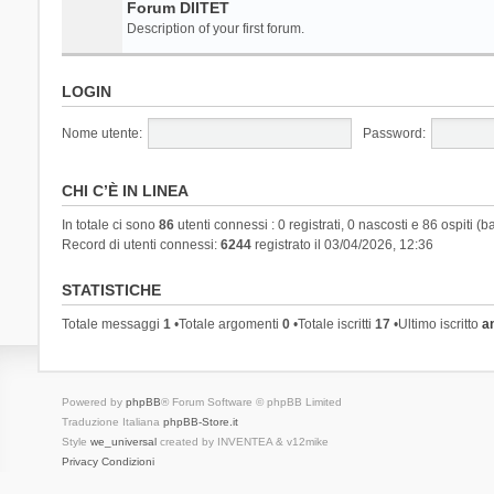
Forum DIITET
Description of your first forum.
LOGIN
Nome utente:
Password:
CHI C’È IN LINEA
In totale ci sono
86
utenti connessi : 0 registrati, 0 nascosti e 86 ospiti (ba
Record di utenti connessi:
6244
registrato il 03/04/2026, 12:36
STATISTICHE
Totale messaggi
1
•Totale argomenti
0
•Totale iscritti
17
•Ultimo iscritto
a
Powered by
phpBB
® Forum Software © phpBB Limited
Traduzione Italiana
phpBB-Store.it
Style
we_universal
created by INVENTEA & v12mike
Privacy
Condizioni