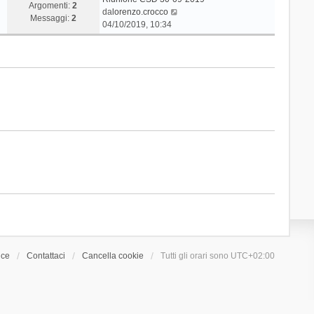
Argomenti:
2
V
da
lorenzo.crocco
Messaggi:
2
e
04/10/2019, 10:34
d
i
u
l
t
i
m
o
m
e
s
s
a
g
g
i
o
ice
Contattaci
Cancella cookie
Tutti gli orari sono
UTC+02:00