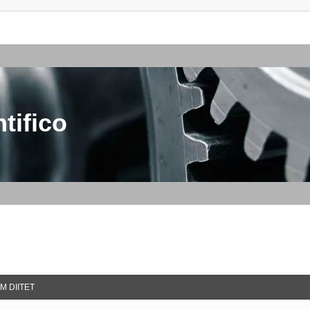
tifico
M DIITET