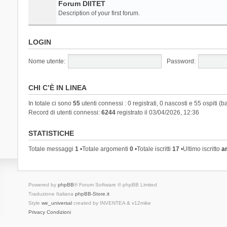
Forum DIITET
Description of your first forum.
LOGIN
Nome utente:
Password:
CHI C’È IN LINEA
In totale ci sono
55
utenti connessi : 0 registrati, 0 nascosti e 55 ospiti (ba
Record di utenti connessi:
6244
registrato il 03/04/2026, 12:36
STATISTICHE
Totale messaggi
1
•Totale argomenti
0
•Totale iscritti
17
•Ultimo iscritto
a
Powered by
phpBB
® Forum Software © phpBB Limited
Traduzione Italiana
phpBB-Store.it
Style
we_universal
created by INVENTEA & v12mike
Privacy
Condizioni