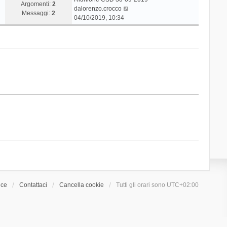
Argomenti:
2
V
da
lorenzo.crocco
Messaggi:
2
e
04/10/2019, 10:34
d
i
u
l
t
i
m
o
m
e
s
s
a
g
g
i
o
ice
Contattaci
Cancella cookie
Tutti gli orari sono
UTC+02:00