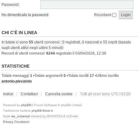
Password:
Ho dimenticato la password
Ricordami
CHI C’È IN LINEA
In totale ci sono
55
utenti connessi : 0 registrati, 0 nascosti e 55 ospiti (basato
sugli utenti attivi negli ultimi 5 minuti)
Record di utenti connessi:
6244
registrato il 03/04/2026, 12:36
STATISTICHE
Totale messaggi
1
•Totale argomenti
0
•Totale iscritti
17
•Ultimo iscritto
antonio.pievatolo
Indice
Contattaci
Cancella cookie
Tutti gli orari sono
UTC+02:00
Powered by
phpBB
® Forum Software © phpBB Limited
Traduzione Italiana
phpBB-Store.it
Style
we_universal
created by INVENTEA & v12mike
Privacy
Condizioni