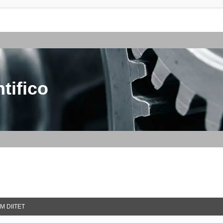
tifico
M DIITET