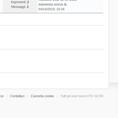
Argomenti:
2
V
da
lorenzo.crocco
Messaggi:
2
e
04/10/2019, 10:34
d
i
u
l
t
i
m
o
m
e
s
s
a
g
g
i
o
ice
Contattaci
Cancella cookie
Tutti gli orari sono
UTC+02:00