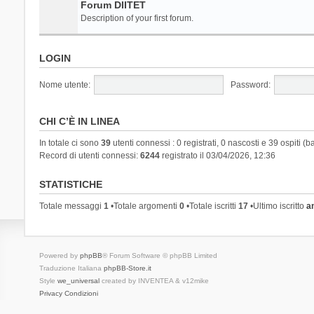
Forum DIITET
Description of your first forum.
LOGIN
Nome utente:
Password:
CHI C’È IN LINEA
In totale ci sono
39
utenti connessi : 0 registrati, 0 nascosti e 39 ospiti (ba
Record di utenti connessi:
6244
registrato il 03/04/2026, 12:36
STATISTICHE
Totale messaggi
1
•Totale argomenti
0
•Totale iscritti
17
•Ultimo iscritto
a
Powered by
phpBB
® Forum Software © phpBB Limited
Traduzione Italiana
phpBB-Store.it
Style
we_universal
created by INVENTEA & v12mike
Privacy
Condizioni