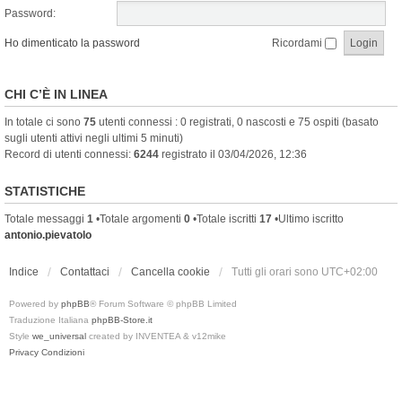
Password:
Ho dimenticato la password
Ricordami
CHI C’È IN LINEA
In totale ci sono
75
utenti connessi : 0 registrati, 0 nascosti e 75 ospiti (basato
sugli utenti attivi negli ultimi 5 minuti)
Record di utenti connessi:
6244
registrato il 03/04/2026, 12:36
STATISTICHE
Totale messaggi
1
•Totale argomenti
0
•Totale iscritti
17
•Ultimo iscritto
antonio.pievatolo
Indice
Contattaci
Cancella cookie
Tutti gli orari sono
UTC+02:00
Powered by
phpBB
® Forum Software © phpBB Limited
Traduzione Italiana
phpBB-Store.it
Style
we_universal
created by INVENTEA & v12mike
Privacy
Condizioni