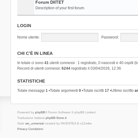
Forum DIITET
Description of your first forum.
LOGIN
Nome utente:
Password:
CHI C’È IN LINEA
In totale ci sono
41
utenti connessi : 1 registrato, 0 nascosti e 40 ospiti (ba
Record di utenti connessi:
6244
registrato il 03/04/2026, 12:36
STATISTICHE
Totale messaggi
1
•Totale argomenti
0
•Totale iscritti
17
•Ultimo iscritto
a
Powered by
phpBB
® Forum Software © phpBB Limited
Traduzione Italiana
phpBB-Store.it
Style
we_universal
created by INVENTEA & v12mike
Privacy
Condizioni