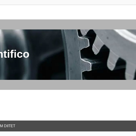
tifico
M DIITET