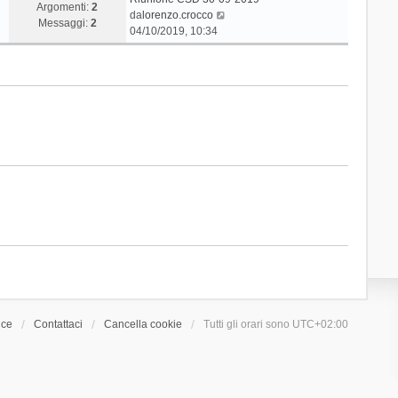
Argomenti:
2
V
da
lorenzo.crocco
Messaggi:
2
e
04/10/2019, 10:34
d
i
u
l
t
i
m
o
m
e
s
s
a
g
g
i
o
ice
Contattaci
Cancella cookie
Tutti gli orari sono
UTC+02:00