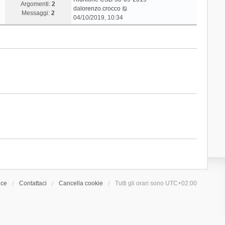
Argomenti:
2
V
da
lorenzo.crocco
Messaggi:
2
e
04/10/2019, 10:34
d
i
u
l
t
i
m
o
m
e
s
s
a
g
g
i
o
ice
Contattaci
Cancella cookie
Tutti gli orari sono
UTC+02:00