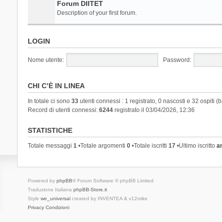
Forum DIITET
Description of your first forum.
LOGIN
Nome utente:
Password:
CHI C’È IN LINEA
In totale ci sono
33
utenti connessi : 1 registrato, 0 nascosti e 32 ospiti (ba
Record di utenti connessi:
6244
registrato il 03/04/2026, 12:36
STATISTICHE
Totale messaggi
1
•Totale argomenti
0
•Totale iscritti
17
•Ultimo iscritto
a
Powered by
phpBB
® Forum Software © phpBB Limited
Traduzione Italiana
phpBB-Store.it
Style
we_universal
created by INVENTEA & v12mike
Privacy
Condizioni