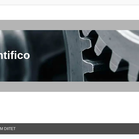
tifico
M DIITET