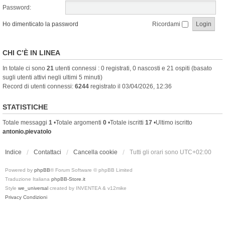
Password:
Ho dimenticato la password
Ricordami
CHI C’È IN LINEA
In totale ci sono
21
utenti connessi : 0 registrati, 0 nascosti e 21 ospiti (basato
sugli utenti attivi negli ultimi 5 minuti)
Record di utenti connessi:
6244
registrato il 03/04/2026, 12:36
STATISTICHE
Totale messaggi
1
•Totale argomenti
0
•Totale iscritti
17
•Ultimo iscritto
antonio.pievatolo
Indice
Contattaci
Cancella cookie
Tutti gli orari sono
UTC+02:00
Powered by
phpBB
® Forum Software © phpBB Limited
Traduzione Italiana
phpBB-Store.it
Style
we_universal
created by INVENTEA & v12mike
Privacy
Condizioni