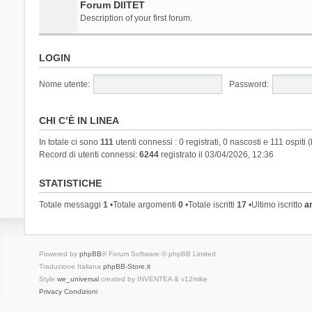
Forum DIITET
Description of your first forum.
LOGIN
Nome utente:
Password:
CHI C’È IN LINEA
In totale ci sono
111
utenti connessi : 0 registrati, 0 nascosti e 111 ospiti (
Record di utenti connessi:
6244
registrato il 03/04/2026, 12:36
STATISTICHE
Totale messaggi
1
•Totale argomenti
0
•Totale iscritti
17
•Ultimo iscritto
a
Powered by
phpBB
® Forum Software © phpBB Limited
Traduzione Italiana
phpBB-Store.it
Style
we_universal
created by INVENTEA & v12mike
Privacy
Condizioni