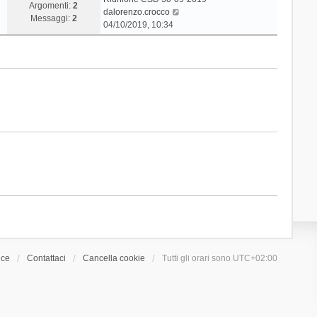
Argomenti:
2
V
da
lorenzo.crocco
Messaggi:
2
e
04/10/2019, 10:34
d
i
u
l
t
i
m
o
m
e
s
s
a
g
g
i
o
ice
Contattaci
Cancella cookie
Tutti gli orari sono
UTC+02:00