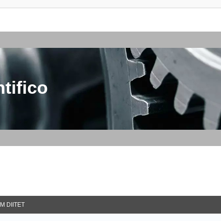
tifico
M DIITET