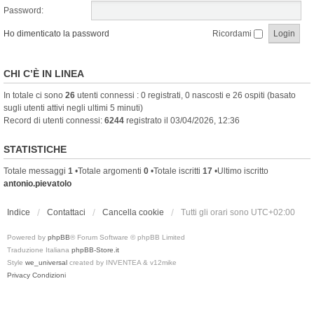
Password:
Ho dimenticato la password
Ricordami
CHI C’È IN LINEA
In totale ci sono
26
utenti connessi : 0 registrati, 0 nascosti e 26 ospiti (basato
sugli utenti attivi negli ultimi 5 minuti)
Record di utenti connessi:
6244
registrato il 03/04/2026, 12:36
STATISTICHE
Totale messaggi
1
•Totale argomenti
0
•Totale iscritti
17
•Ultimo iscritto
antonio.pievatolo
Indice
Contattaci
Cancella cookie
Tutti gli orari sono
UTC+02:00
Powered by
phpBB
® Forum Software © phpBB Limited
Traduzione Italiana
phpBB-Store.it
Style
we_universal
created by INVENTEA & v12mike
Privacy
Condizioni