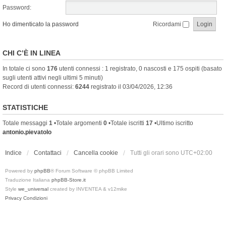
Password:
Ho dimenticato la password
Ricordami
CHI C’È IN LINEA
In totale ci sono
176
utenti connessi : 1 registrato, 0 nascosti e 175 ospiti (basato
sugli utenti attivi negli ultimi 5 minuti)
Record di utenti connessi:
6244
registrato il 03/04/2026, 12:36
STATISTICHE
Totale messaggi
1
•Totale argomenti
0
•Totale iscritti
17
•Ultimo iscritto
antonio.pievatolo
Indice
Contattaci
Cancella cookie
Tutti gli orari sono
UTC+02:00
Powered by
phpBB
® Forum Software © phpBB Limited
Traduzione Italiana
phpBB-Store.it
Style
we_universal
created by INVENTEA & v12mike
Privacy
Condizioni