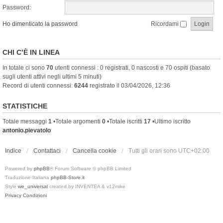
Password:
Ho dimenticato la password
Ricordami
CHI C’È IN LINEA
In totale ci sono
70
utenti connessi : 0 registrati, 0 nascosti e 70 ospiti (basato
sugli utenti attivi negli ultimi 5 minuti)
Record di utenti connessi:
6244
registrato il 03/04/2026, 12:36
STATISTICHE
Totale messaggi
1
•Totale argomenti
0
•Totale iscritti
17
•Ultimo iscritto
antonio.pievatolo
Indice
Contattaci
Cancella cookie
Tutti gli orari sono
UTC+02:00
Powered by
phpBB
® Forum Software © phpBB Limited
Traduzione Italiana
phpBB-Store.it
Style
we_universal
created by INVENTEA & v12mike
Privacy
Condizioni