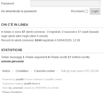
Password:
Ho dimenticato la password
Ricordami
CHI C’È IN LINEA
In totale ci sono
47
utenti connessi : 0 registrati, 0 nascosti e 47 ospiti (basato
sugli utenti attivi negli ultimi 5 minuti)
Record di utenti connessi:
6244
registrato il 03/04/2026, 12:36
STATISTICHE
Totale messaggi
1
•Totale argomenti
0
•Totale iscritti
17
•Ultimo iscritto
antonio.pievatolo
Indice
Contattaci
Cancella cookie
Tutti gli orari sono
UTC+02:00
Powered by
phpBB
® Forum Software © phpBB Limited
Traduzione Italiana
phpBB-Store.it
Style
we_universal
created by INVENTEA & v12mike
Privacy
Condizioni