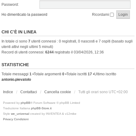
Password:
Ho dimenticato la password
Ricordami
CHI C’È IN LINEA
In totale ci sono
7
utenti connessi : 0 registrati, 0 nascosti e 7 ospiti (basato sugli
utenti attivi negli ultimi 5 minuti)
Record di utenti connessi:
6244
registrato il 03/04/2026, 12:36
STATISTICHE
Totale messaggi
1
•Totale argomenti
0
•Totale iscritti
17
•Ultimo iscritto
antonio.pievatolo
Indice
Contattaci
Cancella cookie
Tutti gli orari sono
UTC+02:00
Powered by
phpBB
® Forum Software © phpBB Limited
Traduzione Italiana
phpBB-Store.it
Style
we_universal
created by INVENTEA & v12mike
Privacy
Condizioni