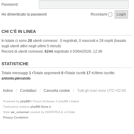
Password:
Ho dimenticato la password
Ricordami
CHI C’È IN LINEA
In totale ci sono
28
utenti connessi : 0 registrati, 0 nascosti e 28 ospiti (basato
sugli utenti attivi negli ultimi 5 minuti)
Record di utenti connessi:
6244
registrato il 03/04/2026, 12:36
STATISTICHE
Totale messaggi
1
•Totale argomenti
0
•Totale iscritti
17
•Ultimo iscritto
antonio.pievatolo
Indice
Contattaci
Cancella cookie
Tutti gli orari sono
UTC+02:00
Powered by
phpBB
® Forum Software © phpBB Limited
Traduzione Italiana
phpBB-Store.it
Style
we_universal
created by INVENTEA & v12mike
Privacy
Condizioni