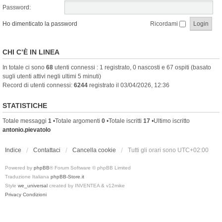
Password:
Ho dimenticato la password
Ricordami
CHI C’È IN LINEA
In totale ci sono
68
utenti connessi : 1 registrato, 0 nascosti e 67 ospiti (basato
sugli utenti attivi negli ultimi 5 minuti)
Record di utenti connessi:
6244
registrato il 03/04/2026, 12:36
STATISTICHE
Totale messaggi
1
•Totale argomenti
0
•Totale iscritti
17
•Ultimo iscritto
antonio.pievatolo
Indice
Contattaci
Cancella cookie
Tutti gli orari sono
UTC+02:00
Powered by
phpBB
® Forum Software © phpBB Limited
Traduzione Italiana
phpBB-Store.it
Style
we_universal
created by INVENTEA & v12mike
Privacy
Condizioni