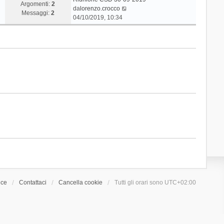
Argomenti:
2
V
da
lorenzo.crocco
Messaggi:
2
e
04/10/2019, 10:34
d
i
u
l
t
i
m
o
m
e
s
s
a
g
g
i
o
ice
Contattaci
Cancella cookie
Tutti gli orari sono
UTC+02:00