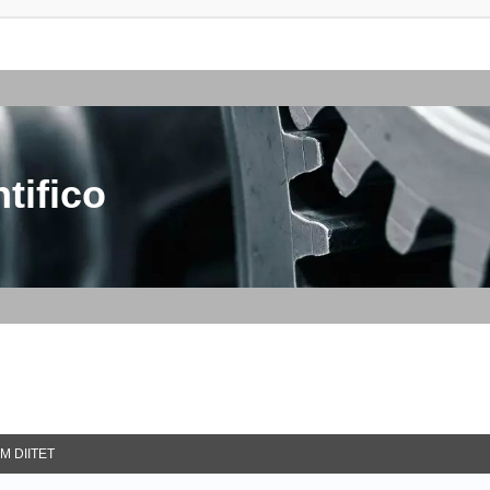
tifico
M DIITET