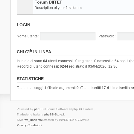
Forum DIITET
Description of your first forum.
LOGIN
Nome utente:
Password:
CHI C’È IN LINEA
In totale ci sono
64
utenti connessi : 0 registrati, 0 nascosti e 64 ospiti (ba
Record di utenti connessi:
6244
registrato il 03/04/2026, 12:36
STATISTICHE
Totale messaggi
1
•Totale argomenti
0
•Totale iscritti
17
•Ultimo iscritto
a
Powered by
phpBB
® Forum Software © phpBB Limited
Traduzione Italiana
phpBB-Store.it
Style
we_universal
created by INVENTEA & v12mike
Privacy
Condizioni