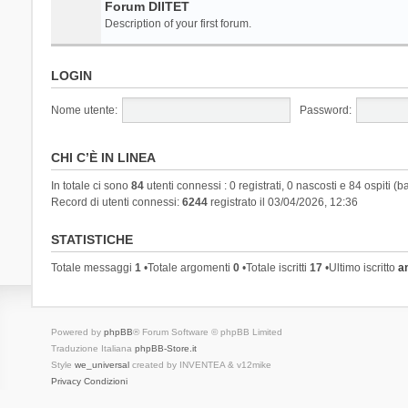
Forum DIITET
Description of your first forum.
LOGIN
Nome utente:
Password:
CHI C’È IN LINEA
In totale ci sono
84
utenti connessi : 0 registrati, 0 nascosti e 84 ospiti (ba
Record di utenti connessi:
6244
registrato il 03/04/2026, 12:36
STATISTICHE
Totale messaggi
1
•Totale argomenti
0
•Totale iscritti
17
•Ultimo iscritto
a
Powered by
phpBB
® Forum Software © phpBB Limited
Traduzione Italiana
phpBB-Store.it
Style
we_universal
created by INVENTEA & v12mike
Privacy
Condizioni