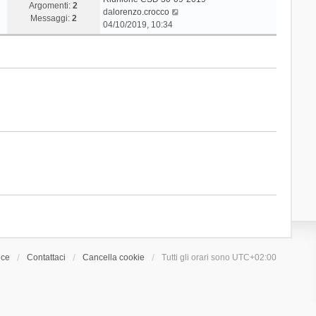
Argomenti:
2
V
da
lorenzo.crocco
Messaggi:
2
e
04/10/2019, 10:34
d
i
u
l
t
i
m
o
m
e
s
s
a
g
g
i
o
ice
Contattaci
Cancella cookie
Tutti gli orari sono
UTC+02:00