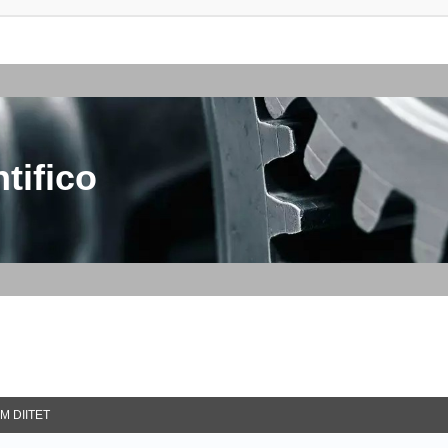
tifico
M DIITET