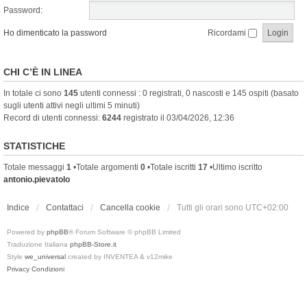
Password:
Ho dimenticato la password
Ricordami
CHI C’È IN LINEA
In totale ci sono
145
utenti connessi : 0 registrati, 0 nascosti e 145 ospiti (basato
sugli utenti attivi negli ultimi 5 minuti)
Record di utenti connessi:
6244
registrato il 03/04/2026, 12:36
STATISTICHE
Totale messaggi
1
•Totale argomenti
0
•Totale iscritti
17
•Ultimo iscritto
antonio.pievatolo
Indice
Contattaci
Cancella cookie
Tutti gli orari sono
UTC+02:00
Powered by
phpBB
® Forum Software © phpBB Limited
Traduzione Italiana
phpBB-Store.it
Style
we_universal
created by INVENTEA & v12mike
Privacy
Condizioni