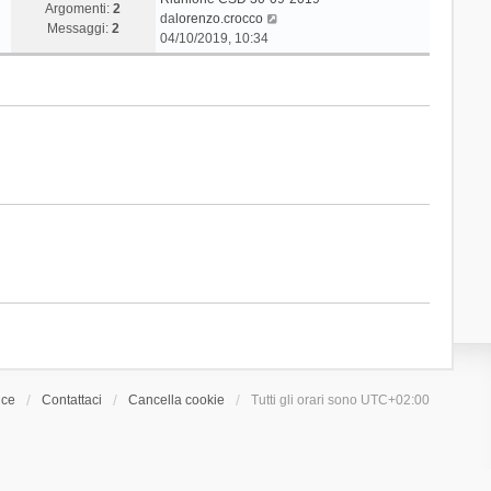
Argomenti:
2
V
da
lorenzo.crocco
Messaggi:
2
e
04/10/2019, 10:34
d
i
u
l
t
i
m
o
m
e
s
s
a
g
g
i
o
ice
Contattaci
Cancella cookie
Tutti gli orari sono
UTC+02:00