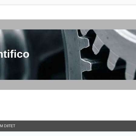
tifico
M DIITET