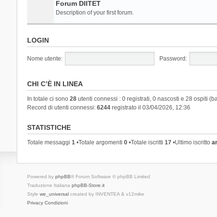
Forum DIITET
Description of your first forum.
LOGIN
Nome utente:
Password:
CHI C’È IN LINEA
In totale ci sono
28
utenti connessi : 0 registrati, 0 nascosti e 28 ospiti (ba
Record di utenti connessi:
6244
registrato il 03/04/2026, 12:36
STATISTICHE
Totale messaggi
1
•Totale argomenti
0
•Totale iscritti
17
•Ultimo iscritto
a
Powered by
phpBB
® Forum Software © phpBB Limited
Traduzione Italiana
phpBB-Store.it
Style
we_universal
created by INVENTEA & v12mike
Privacy
Condizioni