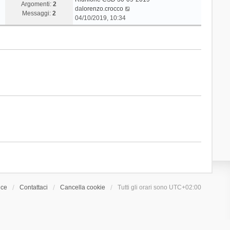
Argomenti:
2
V
da
lorenzo.crocco
Messaggi:
2
e
04/10/2019, 10:34
d
i
u
l
t
i
m
o
m
e
s
s
a
g
g
i
o
ice
Contattaci
Cancella cookie
Tutti gli orari sono
UTC+02:00