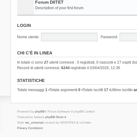
Forum DIITET
Description of your first forum.
LOGIN
Nome utente:
Password:
CHI C’È IN LINEA
In totale ci sono
27
utenti connessi : 0 registrati, 0 nascosti e 27 ospiti (ba
Record di utenti connessi:
6244
registrato il 03/04/2026, 12:36
STATISTICHE
Totale messaggi
1
•Totale argomenti
0
•Totale iscritti
17
•Ultimo iscritto
a
Powered by
phpBB
® Forum Software © phpBB Limited
Traduzione Italiana
phpBB-Store.it
Style
we_universal
created by INVENTEA & v12mike
Privacy
Condizioni