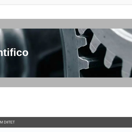
tifico
M DIITET