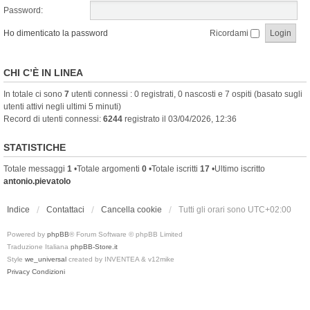
Password:
Ho dimenticato la password
Ricordami
CHI C’È IN LINEA
In totale ci sono
7
utenti connessi : 0 registrati, 0 nascosti e 7 ospiti (basato sugli
utenti attivi negli ultimi 5 minuti)
Record di utenti connessi:
6244
registrato il 03/04/2026, 12:36
STATISTICHE
Totale messaggi
1
•Totale argomenti
0
•Totale iscritti
17
•Ultimo iscritto
antonio.pievatolo
Indice
Contattaci
Cancella cookie
Tutti gli orari sono
UTC+02:00
Powered by
phpBB
® Forum Software © phpBB Limited
Traduzione Italiana
phpBB-Store.it
Style
we_universal
created by INVENTEA & v12mike
Privacy
Condizioni