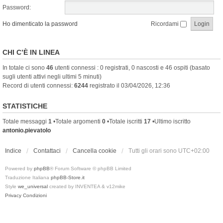
Password:
Ho dimenticato la password
Ricordami
CHI C’È IN LINEA
In totale ci sono
46
utenti connessi : 0 registrati, 0 nascosti e 46 ospiti (basato
sugli utenti attivi negli ultimi 5 minuti)
Record di utenti connessi:
6244
registrato il 03/04/2026, 12:36
STATISTICHE
Totale messaggi
1
•Totale argomenti
0
•Totale iscritti
17
•Ultimo iscritto
antonio.pievatolo
Indice
Contattaci
Cancella cookie
Tutti gli orari sono
UTC+02:00
Powered by
phpBB
® Forum Software © phpBB Limited
Traduzione Italiana
phpBB-Store.it
Style
we_universal
created by INVENTEA & v12mike
Privacy
Condizioni