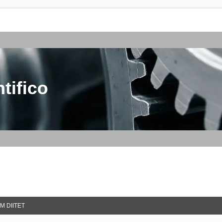
tifico
M DIITET