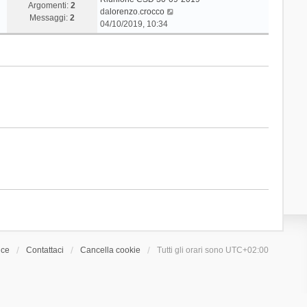
Argomenti:
2
V
da
lorenzo.crocco
Messaggi:
2
e
04/10/2019, 10:34
d
i
u
l
t
i
m
o
m
e
s
s
a
g
g
i
o
ice
Contattaci
Cancella cookie
Tutti gli orari sono
UTC+02:00