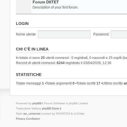
Forum DIITET
Description of your first forum.
LOGIN
Nome utente:
Password:
CHI C’È IN LINEA
In totale ci sono
25
utenti connessi : 0 registrati, 0 nascosti e 25 ospiti (ba
Record di utenti connessi:
6244
registrato il 03/04/2026, 12:36
STATISTICHE
Totale messaggi
1
•Totale argomenti
0
•Totale iscritti
17
•Ultimo iscritto
a
Powered by
phpBB
® Forum Software © phpBB Limited
Traduzione Italiana
phpBB-Store.it
Style
we_universal
created by INVENTEA & v12mike
Privacy
Condizioni