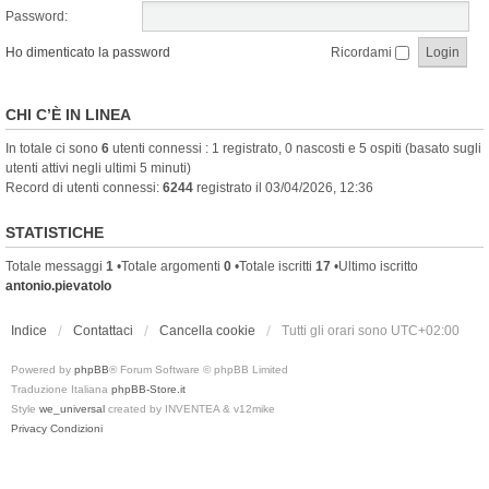
Password:
Ho dimenticato la password
Ricordami
CHI C’È IN LINEA
In totale ci sono
6
utenti connessi : 1 registrato, 0 nascosti e 5 ospiti (basato sugli
utenti attivi negli ultimi 5 minuti)
Record di utenti connessi:
6244
registrato il 03/04/2026, 12:36
STATISTICHE
Totale messaggi
1
•Totale argomenti
0
•Totale iscritti
17
•Ultimo iscritto
antonio.pievatolo
Indice
Contattaci
Cancella cookie
Tutti gli orari sono
UTC+02:00
Powered by
phpBB
® Forum Software © phpBB Limited
Traduzione Italiana
phpBB-Store.it
Style
we_universal
created by INVENTEA & v12mike
Privacy
Condizioni