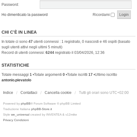
Password:
Ho dimenticato la password
Ricordami
CHI C’È IN LINEA
In totale ci sono
47
utenti connessi : 1 registrato, 0 nascosti e 46 ospiti (basato
sugli utenti attivi negli ultimi 5 minuti)
Record di utenti connessi:
6244
registrato il 03/04/2026, 12:36
STATISTICHE
Totale messaggi
1
•Totale argomenti
0
•Totale iscritti
17
•Ultimo iscritto
antonio.pievatolo
Indice
Contattaci
Cancella cookie
Tutti gli orari sono
UTC+02:00
Powered by
phpBB
® Forum Software © phpBB Limited
Traduzione Italiana
phpBB-Store.it
Style
we_universal
created by INVENTEA & v12mike
Privacy
Condizioni