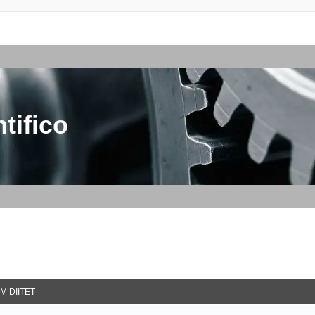
tifico
M DIITET