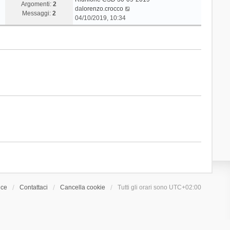
Argomenti:
2
V
da
lorenzo.crocco
Messaggi:
2
e
04/10/2019, 10:34
d
i
u
l
t
i
m
o
m
e
s
s
a
g
g
i
o
ice
Contattaci
Cancella cookie
Tutti gli orari sono
UTC+02:00