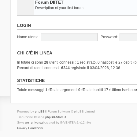
Forum DIITET
Description of your first forum.
LOGIN
Nome utente:
Password:
CHI C’È IN LINEA
In totale ci sono
28
utenti connessi : 1 registrato, 0 nascosti e 27 ospiti (ba
Record di utenti connessi:
6244
registrato il 03/04/2026, 12:36
STATISTICHE
Totale messaggi
1
•Totale argomenti
0
•Totale iscritti
17
•Ultimo iscritto
a
Powered by
phpBB
® Forum Software © phpBB Limited
Traduzione Italiana
phpBB-Store.it
Style
we_universal
created by INVENTEA & v12mike
Privacy
Condizioni