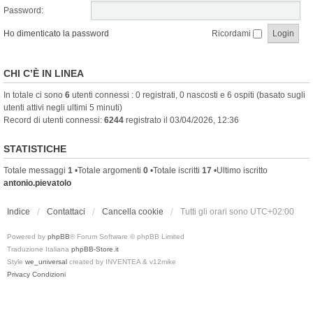
Password:
Ho dimenticato la password
Ricordami
CHI C’È IN LINEA
In totale ci sono
6
utenti connessi : 0 registrati, 0 nascosti e 6 ospiti (basato sugli
utenti attivi negli ultimi 5 minuti)
Record di utenti connessi:
6244
registrato il 03/04/2026, 12:36
STATISTICHE
Totale messaggi
1
•Totale argomenti
0
•Totale iscritti
17
•Ultimo iscritto
antonio.pievatolo
Indice
Contattaci
Cancella cookie
Tutti gli orari sono
UTC+02:00
Powered by
phpBB
® Forum Software © phpBB Limited
Traduzione Italiana
phpBB-Store.it
Style
we_universal
created by INVENTEA & v12mike
Privacy
Condizioni