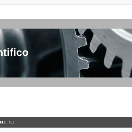
tifico
M DIITET