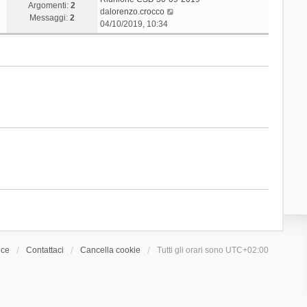
Argomenti:
2
V
da
lorenzo.crocco
Messaggi:
2
e
04/10/2019, 10:34
d
i
u
l
t
i
m
o
m
e
s
s
a
g
g
i
o
ice
Contattaci
Cancella cookie
Tutti gli orari sono
UTC+02:00