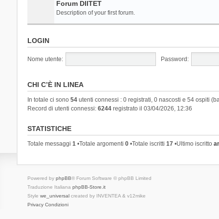
Forum DIITET
Description of your first forum.
LOGIN
Nome utente:
Password:
CHI C’È IN LINEA
In totale ci sono
54
utenti connessi : 0 registrati, 0 nascosti e 54 ospiti (ba
Record di utenti connessi:
6244
registrato il 03/04/2026, 12:36
STATISTICHE
Totale messaggi
1
•Totale argomenti
0
•Totale iscritti
17
•Ultimo iscritto
a
Powered by
phpBB
® Forum Software © phpBB Limited
Traduzione Italiana
phpBB-Store.it
Style
we_universal
created by INVENTEA & v12mike
Privacy
Condizioni