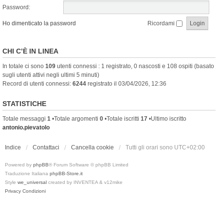
Password:
Ho dimenticato la password
Ricordami
CHI C’È IN LINEA
In totale ci sono
109
utenti connessi : 1 registrato, 0 nascosti e 108 ospiti (basato
sugli utenti attivi negli ultimi 5 minuti)
Record di utenti connessi:
6244
registrato il 03/04/2026, 12:36
STATISTICHE
Totale messaggi
1
•Totale argomenti
0
•Totale iscritti
17
•Ultimo iscritto
antonio.pievatolo
Indice
Contattaci
Cancella cookie
Tutti gli orari sono
UTC+02:00
Powered by
phpBB
® Forum Software © phpBB Limited
Traduzione Italiana
phpBB-Store.it
Style
we_universal
created by INVENTEA & v12mike
Privacy
Condizioni