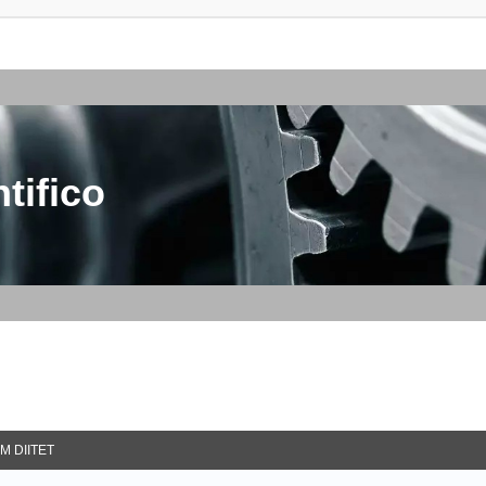
tifico
M DIITET