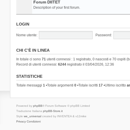
Forum DIITET
Description of your first forum.
LOGIN
Nome utente:
Password:
CHI C’È IN LINEA
In totale ci sono
71
utenti connessi : 1 registrato, 0 nascosti e 70 ospiti (ba
Record di utenti connessi:
6244
registrato il 03/04/2026, 12:36
STATISTICHE
Totale messaggi
1
•Totale argomenti
0
•Totale iscritti
17
•Ultimo iscritto
a
Powered by
phpBB
® Forum Software © phpBB Limited
Traduzione Italiana
phpBB-Store.it
Style
we_universal
created by INVENTEA & v12mike
Privacy
Condizioni