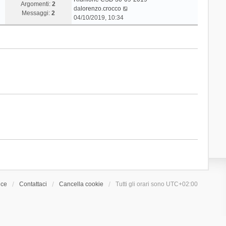
Argomenti:
2
V
da
lorenzo.crocco
Messaggi:
2
e
04/10/2019, 10:34
d
i
u
l
t
i
m
o
m
e
s
s
a
g
g
i
o
ice
Contattaci
Cancella cookie
Tutti gli orari sono
UTC+02:00