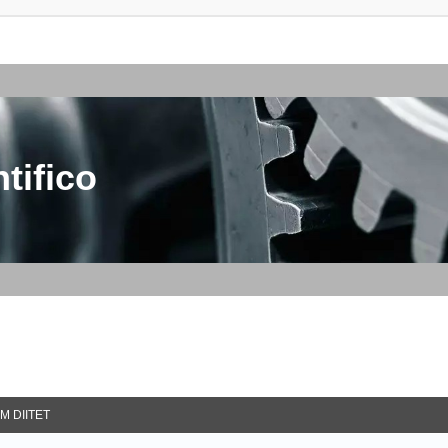
tifico
M DIITET