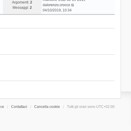
Argomenti:
2
V
da
lorenzo.crocco
Messaggi:
2
e
04/10/2019, 10:34
d
i
u
l
t
i
m
o
m
e
s
s
a
g
g
i
o
ice
Contattaci
Cancella cookie
Tutti gli orari sono
UTC+02:00