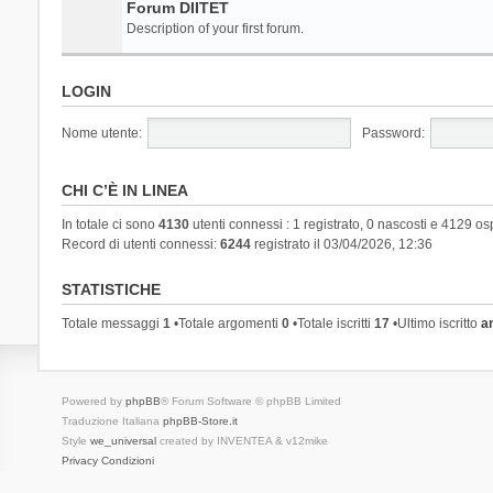
Forum DIITET
Description of your first forum.
LOGIN
Nome utente:
Password:
CHI C’È IN LINEA
In totale ci sono
4130
utenti connessi : 1 registrato, 0 nascosti e 4129 ospit
Record di utenti connessi:
6244
registrato il 03/04/2026, 12:36
STATISTICHE
Totale messaggi
1
•Totale argomenti
0
•Totale iscritti
17
•Ultimo iscritto
a
Powered by
phpBB
® Forum Software © phpBB Limited
Traduzione Italiana
phpBB-Store.it
Style
we_universal
created by INVENTEA & v12mike
Privacy
Condizioni