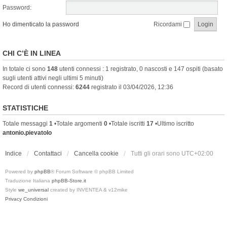
Password:
Ho dimenticato la password
Ricordami
CHI C’È IN LINEA
In totale ci sono
148
utenti connessi : 1 registrato, 0 nascosti e 147 ospiti (basato
sugli utenti attivi negli ultimi 5 minuti)
Record di utenti connessi:
6244
registrato il 03/04/2026, 12:36
STATISTICHE
Totale messaggi
1
•Totale argomenti
0
•Totale iscritti
17
•Ultimo iscritto
antonio.pievatolo
Indice
Contattaci
Cancella cookie
Tutti gli orari sono
UTC+02:00
Powered by
phpBB
® Forum Software © phpBB Limited
Traduzione Italiana
phpBB-Store.it
Style
we_universal
created by INVENTEA & v12mike
Privacy
Condizioni