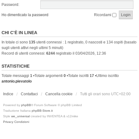
Password:
Ho dimenticato la password
Ricordami
CHI C’È IN LINEA
In totale ci sono
135
utenti connessi : 1 registrato, 0 nascosti e 134 ospiti (basato
sugli utenti attivi negli ultimi 5 minuti)
Record di utenti connessi:
6244
registrato il 03/04/2026, 12:36
STATISTICHE
Totale messaggi
1
•Totale argomenti
0
•Totale iscritti
17
•Ultimo iscritto
antonio.pievatolo
Indice
Contattaci
Cancella cookie
Tutti gli orari sono
UTC+02:00
Powered by
phpBB
® Forum Software © phpBB Limited
Traduzione Italiana
phpBB-Store.it
Style
we_universal
created by INVENTEA & v12mike
Privacy
Condizioni