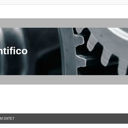
tifico
M DIITET