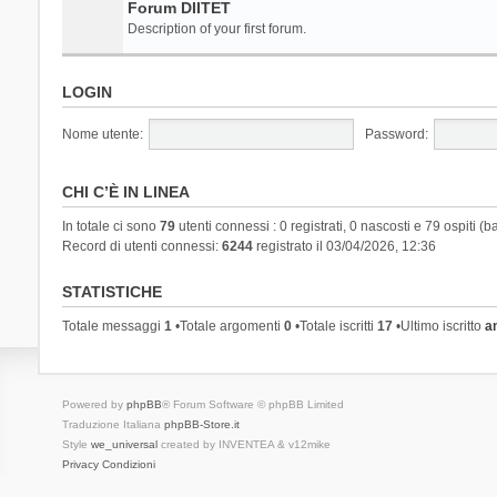
Forum DIITET
Description of your first forum.
LOGIN
Nome utente:
Password:
CHI C’È IN LINEA
In totale ci sono
79
utenti connessi : 0 registrati, 0 nascosti e 79 ospiti (ba
Record di utenti connessi:
6244
registrato il 03/04/2026, 12:36
STATISTICHE
Totale messaggi
1
•Totale argomenti
0
•Totale iscritti
17
•Ultimo iscritto
a
Powered by
phpBB
® Forum Software © phpBB Limited
Traduzione Italiana
phpBB-Store.it
Style
we_universal
created by INVENTEA & v12mike
Privacy
Condizioni