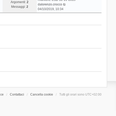
Argomenti:
2
V
da
lorenzo.crocco
Messaggi:
2
e
04/10/2019, 10:34
d
i
u
l
t
i
m
o
m
e
s
s
a
g
g
i
o
ice
Contattaci
Cancella cookie
Tutti gli orari sono
UTC+02:00