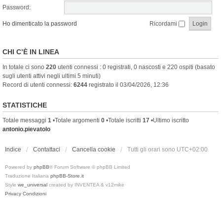
Password:
Ho dimenticato la password
Ricordami
CHI C’È IN LINEA
In totale ci sono
220
utenti connessi : 0 registrati, 0 nascosti e 220 ospiti (basato
sugli utenti attivi negli ultimi 5 minuti)
Record di utenti connessi:
6244
registrato il 03/04/2026, 12:36
STATISTICHE
Totale messaggi
1
•Totale argomenti
0
•Totale iscritti
17
•Ultimo iscritto
antonio.pievatolo
Indice
Contattaci
Cancella cookie
Tutti gli orari sono
UTC+02:00
Powered by
phpBB
® Forum Software © phpBB Limited
Traduzione Italiana
phpBB-Store.it
Style
we_universal
created by INVENTEA & v12mike
Privacy
Condizioni