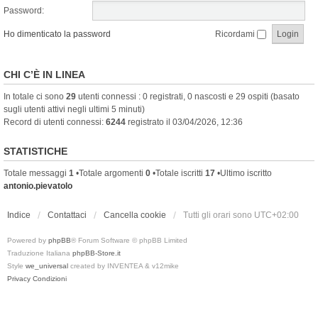
Password:
Ho dimenticato la password
Ricordami
CHI C’È IN LINEA
In totale ci sono
29
utenti connessi : 0 registrati, 0 nascosti e 29 ospiti (basato
sugli utenti attivi negli ultimi 5 minuti)
Record di utenti connessi:
6244
registrato il 03/04/2026, 12:36
STATISTICHE
Totale messaggi
1
•Totale argomenti
0
•Totale iscritti
17
•Ultimo iscritto
antonio.pievatolo
Indice
Contattaci
Cancella cookie
Tutti gli orari sono
UTC+02:00
Powered by
phpBB
® Forum Software © phpBB Limited
Traduzione Italiana
phpBB-Store.it
Style
we_universal
created by INVENTEA & v12mike
Privacy
Condizioni