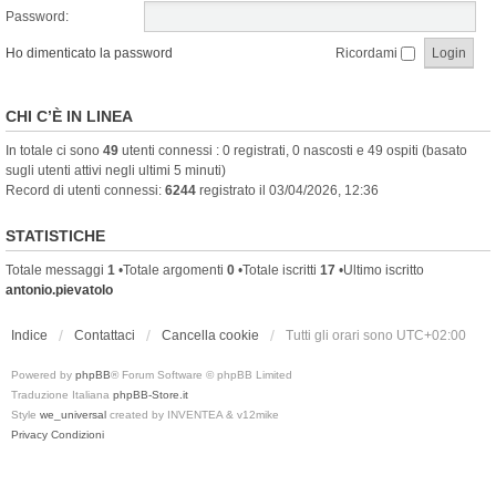
Password:
Ho dimenticato la password
Ricordami
CHI C’È IN LINEA
In totale ci sono
49
utenti connessi : 0 registrati, 0 nascosti e 49 ospiti (basato
sugli utenti attivi negli ultimi 5 minuti)
Record di utenti connessi:
6244
registrato il 03/04/2026, 12:36
STATISTICHE
Totale messaggi
1
•Totale argomenti
0
•Totale iscritti
17
•Ultimo iscritto
antonio.pievatolo
Indice
Contattaci
Cancella cookie
Tutti gli orari sono
UTC+02:00
Powered by
phpBB
® Forum Software © phpBB Limited
Traduzione Italiana
phpBB-Store.it
Style
we_universal
created by INVENTEA & v12mike
Privacy
Condizioni