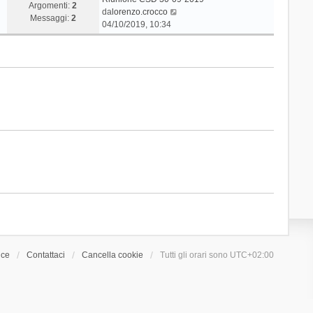
Argomenti:
2
V
da
lorenzo.crocco
Messaggi:
2
e
04/10/2019, 10:34
d
i
u
l
t
i
m
o
m
e
s
s
a
g
g
i
o
ice
Contattaci
Cancella cookie
Tutti gli orari sono
UTC+02:00