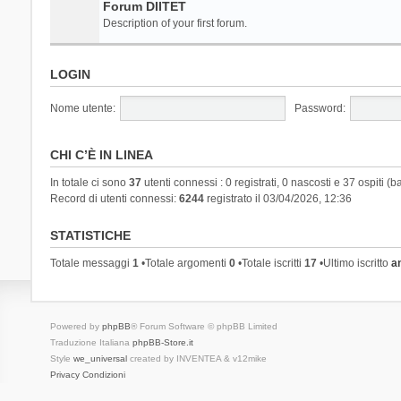
Forum DIITET
Description of your first forum.
LOGIN
Nome utente:
Password:
CHI C’È IN LINEA
In totale ci sono
37
utenti connessi : 0 registrati, 0 nascosti e 37 ospiti (ba
Record di utenti connessi:
6244
registrato il 03/04/2026, 12:36
STATISTICHE
Totale messaggi
1
•Totale argomenti
0
•Totale iscritti
17
•Ultimo iscritto
a
Powered by
phpBB
® Forum Software © phpBB Limited
Traduzione Italiana
phpBB-Store.it
Style
we_universal
created by INVENTEA & v12mike
Privacy
Condizioni