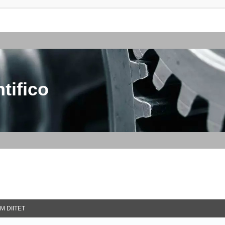
tifico
M DIITET