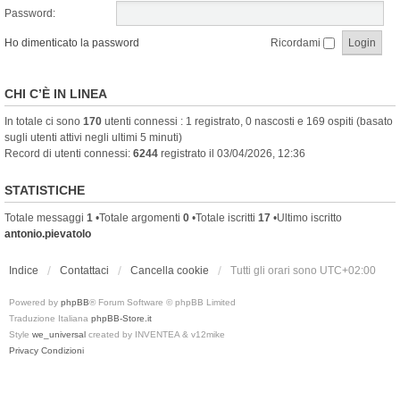
Password:
Ho dimenticato la password
Ricordami
CHI C’È IN LINEA
In totale ci sono
170
utenti connessi : 1 registrato, 0 nascosti e 169 ospiti (basato
sugli utenti attivi negli ultimi 5 minuti)
Record di utenti connessi:
6244
registrato il 03/04/2026, 12:36
STATISTICHE
Totale messaggi
1
•Totale argomenti
0
•Totale iscritti
17
•Ultimo iscritto
antonio.pievatolo
Indice
Contattaci
Cancella cookie
Tutti gli orari sono
UTC+02:00
Powered by
phpBB
® Forum Software © phpBB Limited
Traduzione Italiana
phpBB-Store.it
Style
we_universal
created by INVENTEA & v12mike
Privacy
Condizioni