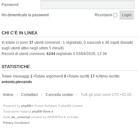
Password:
Ho dimenticato la password
Ricordami
CHI C’È IN LINEA
In totale ci sono
37
utenti connessi : 1 registrato, 0 nascosti e 36 ospiti (basato
sugli utenti attivi negli ultimi 5 minuti)
Record di utenti connessi:
6244
registrato il 03/04/2026, 12:36
STATISTICHE
Totale messaggi
1
•Totale argomenti
0
•Totale iscritti
17
•Ultimo iscritto
antonio.pievatolo
Indice
Contattaci
Cancella cookie
Tutti gli orari sono
UTC+02:00
Powered by
phpBB
® Forum Software © phpBB Limited
Traduzione Italiana
phpBB-Store.it
Style
we_universal
created by INVENTEA & v12mike
Privacy
Condizioni